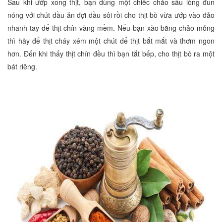
Sau khi ướp xong thịt, bạn dùng một chiếc chảo sâu lòng đun
nóng với chút dầu ăn đợi dầu sôi rồi cho thịt bò vừa ướp vào đảo
nhanh tay để thịt chín vàng mềm. Nếu bạn xào bằng chảo mỏng
thì hãy để thịt cháy xém một chút để thịt bắt mắt và thơm ngon
hơn. Đến khi thấy thịt chín đều thì bạn tắt bếp, cho thịt bò ra một
bát riêng.