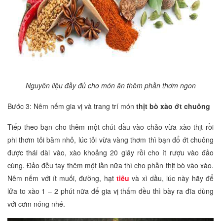
Nguyên liệu đầy đủ cho món ăn thêm phần thơm ngon
Bước 3: Nêm nếm gia vị và trang trí món
thịt bò xào ớt chuông
Tiếp theo bạn cho thêm một chút dầu vào chảo vừa xào thịt rồi
phi thơm tỏi băm nhỏ, lúc tỏi vừa vàng thơm thì bạn đổ ớt chuông
được thái dài vào, xào khoảng 20 giây rồi cho ít rượu vào đảo
cùng. Đảo đều tay thêm một lần nữa thì cho phần thịt bò vào xào.
Nêm nếm với ít muối, đường, hạt
tiêu
và xì dầu, lúc này hãy để
lửa to xào 1 – 2 phút nữa để gia vị thấm đều thì bày ra đĩa dùng
với cơm nóng nhé.