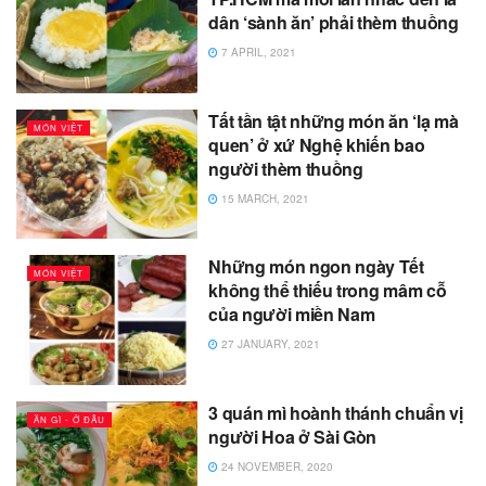
dân ‘sành ăn’ phải thèm thuồng
7 APRIL, 2021
Tất tần tật những món ăn ‘lạ mà
MÓN VIỆT
quen’ ở xứ Nghệ khiến bao
người thèm thuồng
15 MARCH, 2021
Những món ngon ngày Tết
MÓN VIỆT
không thể thiếu trong mâm cỗ
của người miền Nam
27 JANUARY, 2021
3 quán mì hoành thánh chuẩn vị
ĂN GÌ - Ở ĐÂU
người Hoa ở Sài Gòn
24 NOVEMBER, 2020