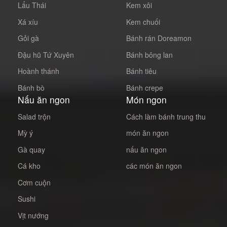
Lẩu Thái
Kem xôi
Xá xíu
Kem chuối
Gỏi gà
Bánh rán Doreamon
Đậu hũ Tứ Xuyên
Bánh bông lan
Hoành thánh
Bánh tiêu
Bánh bò
Bánh crepe
Nấu ăn ngon
Món ngon
Salad trộn
Cách làm bánh trung thu
Mỳ ý
món ăn ngon
Gà quay
nấu ăn ngon
Cá kho
các món ăn ngon
Cơm cuộn
Sushi
Vịt nướng