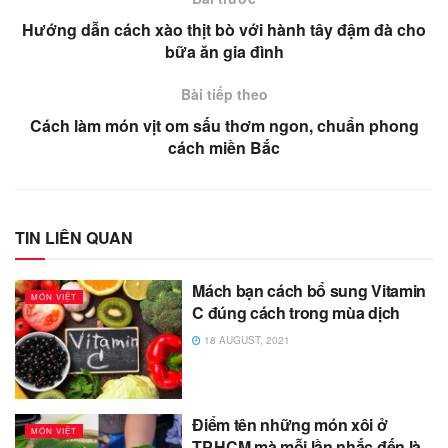
Hướng dẫn cách xào thịt bò với hành tây đậm đà cho
bữa ăn gia đình
Bài tiếp theo
Cách làm món vịt om sấu thơm ngon, chuẩn phong
cách miền Bắc
TIN LIÊN QUAN
Mách bạn cách bổ sung Vitamin
MÓN VIỆT
C đúng cách trong mùa dịch
18 AUGUST, 2021
Điểm tên những món xôi ở
MÓN VIỆT
TP.HCM mà mỗi lần nhắc đến là