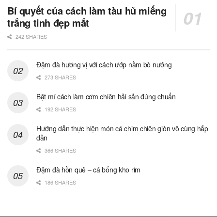
Bí quyết của cách làm tàu hủ miếng
trắng tinh đẹp mắt
242 SHARES
Đậm đà hương vị với cách ướp nầm bò nướng
273 SHARES
Bật mí cách làm cơm chiên hải sản đúng chuẩn
192 SHARES
Hướng dẫn thực hiện món cá chim chiên giòn vô cùng hấp
dẫn
366 SHARES
Đậm đà hồn quê – cá bống kho rim
186 SHARES