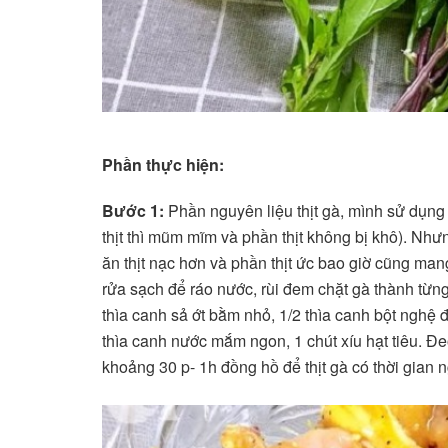
Phần thực hiện:
Bước 1:
Phần nguyên liệu thịt gà, mình sử dụng 
thịt thì mũm mĩm và phần thịt không bị khô). Như
ăn thịt nạc hơn và phần thịt ức bao giờ cũng mang
rửa sạch để ráo nước, rùi đem chặt gà thành từn
thìa canh sả ớt bằm nhỏ, 1/2 thìa canh bột nghệ
thìa canh nước mắm ngon, 1 chút xíu hạt tiêu. Đeo
khoảng 30 p- 1h đồng hồ để thịt gà có thời gian 