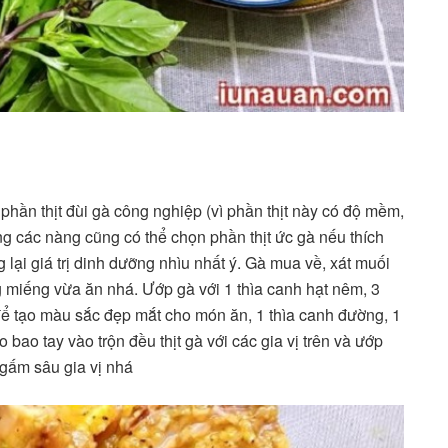
phần thịt đùi gà công nghiệp (vì phần thịt này có độ mềm,
ng các nàng cũng có thể chọn phần thịt ức gà nếu thích
 lại giá trị dinh dưỡng nhìu nhất ý. Gà mua về, xát muối
g miếng vừa ăn nhá. Ướp gà với 1 thìa canh hạt nêm, 3
 để tạo màu sắc đẹp mắt cho món ăn, 1 thìa canh đường, 1
 bao tay vào trộn đều thịt gà với các gia vị trên và ướp
ngấm sâu gia vị nhá