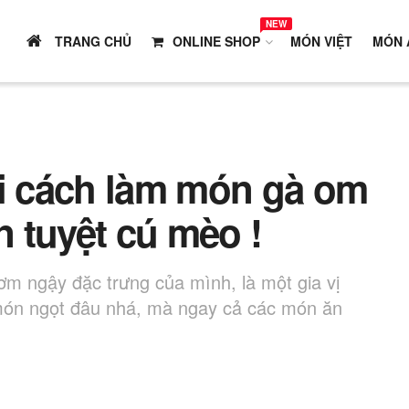
NEW
TRANG CHỦ
ONLINE SHOP
MÓN VIỆT
MÓN 
ới cách làm món gà om
 tuyệt cú mèo !
hơm ngậy đặc trưng của mình, là một gia vị
 món ngọt đâu nhá, mà ngay cả các món ăn