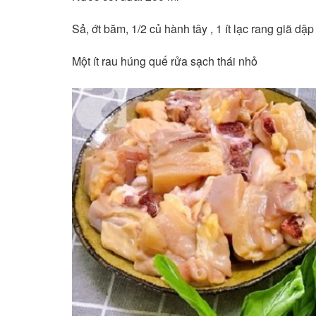
Sả, ớt băm, 1/2 củ hành tây , 1 ít lạc rang giã dập
Một ít rau húng quế rửa sạch thái nhỏ