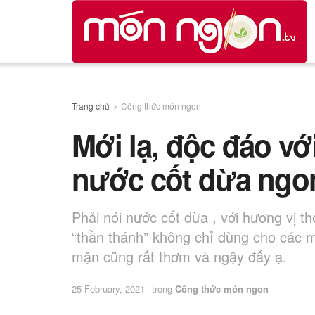
Trang chủ
Công thức món ngon
Mới lạ, độc đáo v
nước cốt dừa ngon
Phải nói nước cốt dừa , với hương vị t
“thần thánh” không chỉ dùng cho các
mặn cũng rất thơm và ngậy đấy ạ.
25 February, 2021
trong
Công thức món ngon