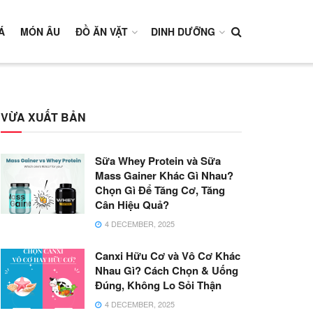
Á
MÓN ÂU
ĐỒ ĂN VẶT
DINH DƯỠNG
VỪA XUẤT BẢN
Sữa Whey Protein và Sữa
Mass Gainer Khác Gì Nhau?
Chọn Gì Để Tăng Cơ, Tăng
Cân Hiệu Quả?
4 DECEMBER, 2025
Canxi Hữu Cơ và Vô Cơ Khác
Nhau Gì? Cách Chọn & Uống
Đúng, Không Lo Sỏi Thận
4 DECEMBER, 2025