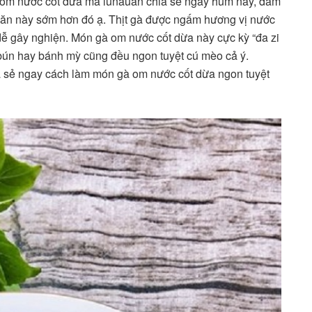
 om nước cốt dừa mà iunauan chia sẻ ngày hum nay, đảm
 ăn này sớm hơn đó ạ. Thịt gà được ngấm hương vị nước
dễ gây nghiện. Món gà om nước cốt dừa này cực kỳ “đa zi
bún hay bánh mỳ cũng đều ngon tuyệt cú mèo cả ý.
a sẻ ngay cách làm món gà om nước cốt dừa ngon tuyệt