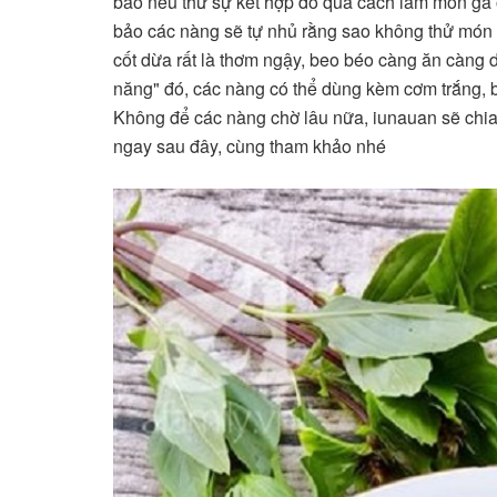
bảo nếu thử sự kết hợp đó qua cách làm món gà
bảo các nàng sẽ tự nhủ rằng sao không thử món
cốt dừa rất là thơm ngậy, beo béo càng ăn càng 
năng" đó, các nàng có thể dùng kèm cơm trắng, 
Không để các nàng chờ lâu nữa, iunauan sẽ chi
ngay sau đây, cùng tham khảo nhé