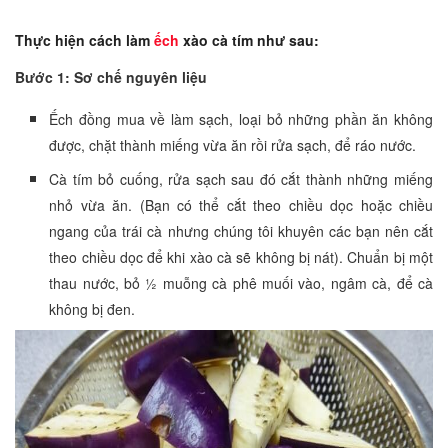
Thực hiện cách làm
ếch
xào cà tím như sau:
Bước 1: Sơ chế nguyên liệu
Ếch đồng mua về làm sạch, loại bỏ những phần ăn không
được, chặt thành miếng vừa ăn rồi rửa sạch, để ráo nước.
Cà tím bỏ cuống, rửa sạch sau đó cắt thành những miếng
nhỏ vừa ăn. (Bạn có thể cắt theo chiều dọc hoặc chiều
ngang của trái cà nhưng chúng tôi khuyên các bạn nên cắt
theo chiều dọc để khi xào cà sẽ không bị nát). Chuẩn bị một
thau nước, bỏ ½ muỗng cà phê muối vào, ngâm cà, để cà
không bị đen.