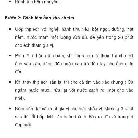
Hành tím băm nhuyễn.
Bước 2: Cách làm ếch xào cà tím
Ướp thịt ếch với nghệ, hành tím, tiêu, bột ngọt, đường, hạt
nêm, nước mắm một lượng vừa đủ, để yên trong 20 phút
cho ếch thấm gia vị.
Phi một ít hành tím băm, khi hành có mùi thơm thì cho thịt
ếch vào xào, dùng đũa hoặc xạn trở đều tay cho ếch chín
đều.
Khi thấy thịt ếch săn lại thì cho cà tím vào xào chung ( Cà
ngâm nước muối, rửa lại với nước sạch rồi mới cho vào
nhé).
Nêm nếm lại các loại gia vị cho hợp khẩu vị, khoảng 3 phút
sau thì tắt bếp. Món ăn hoàn thành. Bày ra dĩa và trang trí
đẹp mắt.