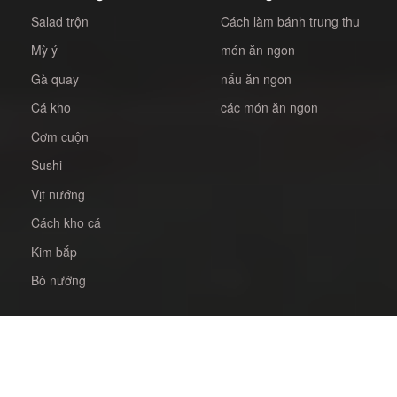
Salad trộn
Cách làm bánh trung thu
Mỳ ý
món ăn ngon
Gà quay
nấu ăn ngon
Cá kho
các món ăn ngon
Cơm cuộn
Sushi
Vịt nướng
Cách kho cá
Kim bắp
Bò nướng