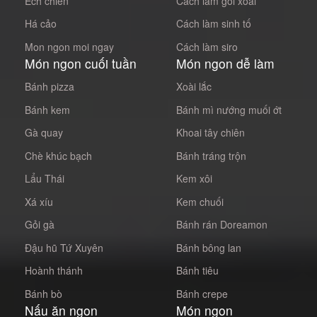
Ếch chiên
Cách làm gỏi xoài
Há cảo
Cách làm sinh tố
Mon ngon moi ngay
Cách làm siro
Món ngon cuối tuần
Món ngon dễ làm
Bánh pizza
Xoài lắc
Bánh kem
Bánh mì nướng muối ớt
Gà quay
Khoai tây chiên
Chè khúc bạch
Bánh tráng trộn
Lẩu Thái
Kem xôi
Xá xíu
Kem chuối
Gỏi gà
Bánh rán Doreamon
Đậu hũ Tứ Xuyên
Bánh bông lan
Hoành thánh
Bánh tiêu
Bánh bò
Bánh crepe
Nấu ăn ngon
Món ngon