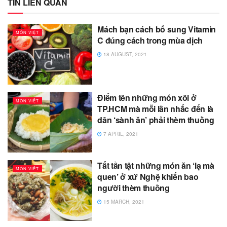
TIN LIÊN QUAN
Mách bạn cách bổ sung Vitamin
MÓN VIỆT
C đúng cách trong mùa dịch
18 AUGUST, 2021
Điểm tên những món xôi ở
MÓN VIỆT
TP.HCM mà mỗi lần nhắc đến là
dân ‘sành ăn’ phải thèm thuồng
7 APRIL, 2021
Tất tần tật những món ăn ‘lạ mà
MÓN VIỆT
quen’ ở xứ Nghệ khiến bao
người thèm thuồng
15 MARCH, 2021