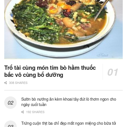
Trổ tài cùng món tim bò hầm thuốc
bắc vô cùng bổ dưỡng
308 SHARES
Sườn bò nướng ăn kèm khoai tây đút lò thơm ngon cho
ngày cuối tuần
192 SHARES
Trứng cuộn thịt ba chỉ đẹp mắt ngon miệng cho bữa tối