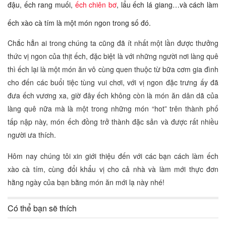
đậu, ếch rang muối,
ếch chiên bơ
, lẩu ếch lá giang…và cách làm
ếch xào cà tím là một món ngon trong số đó.
Chắc hẳn ai trong chúng ta cũng đã ít nhất một lần được thưởng
thức vị ngon của thịt ếch, đặc biệt là với những người nơi làng quê
thì ếch lại là một món ăn vô cùng quen thuộc từ bữa cơm gia đình
cho đến các buổi tiệc tùng vui chơi, với vị ngon đặc trưng ấy đã
đưa ếch vương xa, giờ đây ếch không còn là món ăn dân dã của
làng quê nữa mà là một trong những món “hot” trên thành phố
tấp nập này, món ếch đồng trở thành đặc sản và được rất nhiều
người ưa thích.
Hôm nay chúng tôi xin giới thiệu đến với các bạn cách làm ếch
xào cà tím, cùng đổi khẩu vị cho cả nhà và làm mới thực đơn
hằng ngày của bạn bằng món ăn mới lạ này nhé!
Có thể bạn sẽ thích