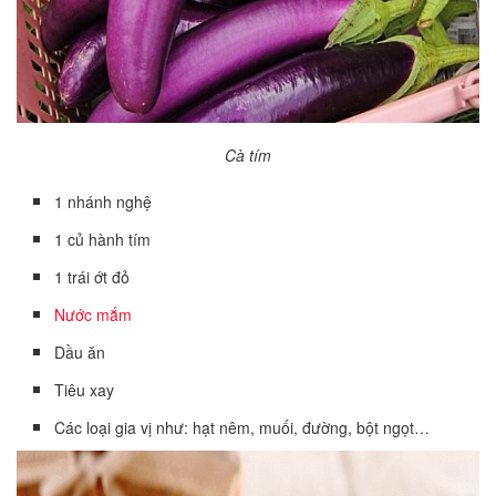
Cà tím
1 nhánh nghệ
1 củ hành tím
1 trái ớt đỏ
Nước mắm
Dầu ăn
Tiêu xay
Các loại gia vị như: hạt nêm, muối, đường, bột ngọt…