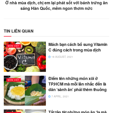
Ở nhà mùa dịch, chị em lại phát sốt với bánh trứng ăn
sáng Hàn Quốc, mềm ngon thơm nức
TIN LIÊN QUAN
Mách bạn cách bổ sung Vitamin
MÓN VIỆT
C đúng cách trong mùa dịch
18 AUGUST, 2021
Điểm tên những món xôi ở
MÓN VIỆT
TP.HCM mà mỗi lần nhắc đến là
dân ‘sành ăn’ phải thèm thuồng
7 APRIL, 2021
Tất tần tật những món ăn ‘lạ mà