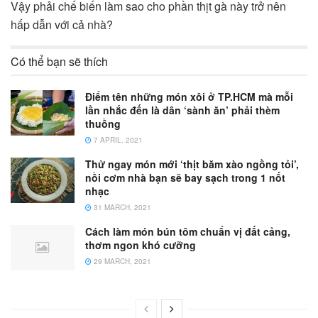
Vậy phải chế biến làm sao cho phần thịt gà này trở nên
hấp dẫn với cả nhà?
Có thể bạn sẽ thích
Điểm tên những món xôi ở TP.HCM mà mỗi
lần nhắc đến là dân ‘sành ăn’ phải thèm
thuồng
7 APRIL, 2021
Thử ngay món mới ‘thịt băm xào ngồng tỏi’,
nồi cơm nhà bạn sẽ bay sạch trong 1 nốt
nhạc
31 MARCH, 2021
Cách làm món bún tôm chuẩn vị đất cảng,
thơm ngon khó cưỡng
29 MARCH, 2021