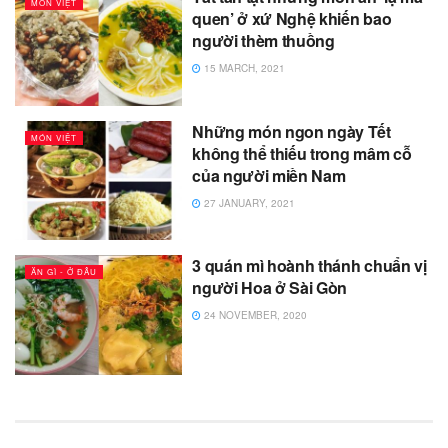
MÓN VIỆT
quen’ ở xứ Nghệ khiến bao
người thèm thuồng
15 MARCH, 2021
Những món ngon ngày Tết
MÓN VIỆT
không thể thiếu trong mâm cỗ
của người miền Nam
27 JANUARY, 2021
3 quán mì hoành thánh chuẩn vị
ĂN GÌ - Ở ĐÂU
người Hoa ở Sài Gòn
24 NOVEMBER, 2020