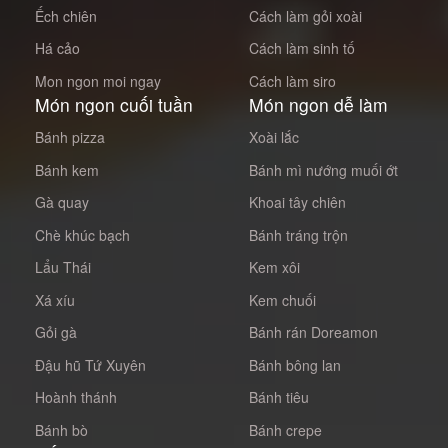
Ếch chiên
Cách làm gỏi xoài
Há cảo
Cách làm sinh tố
Mon ngon moi ngay
Cách làm siro
Món ngon cuối tuần
Món ngon dễ làm
Bánh pizza
Xoài lắc
Bánh kem
Bánh mì nướng muối ớt
Gà quay
Khoai tây chiên
Chè khúc bạch
Bánh tráng trộn
Lẩu Thái
Kem xôi
Xá xíu
Kem chuối
Gỏi gà
Bánh rán Doreamon
Đậu hũ Tứ Xuyên
Bánh bông lan
Hoành thánh
Bánh tiêu
Bánh bò
Bánh crepe