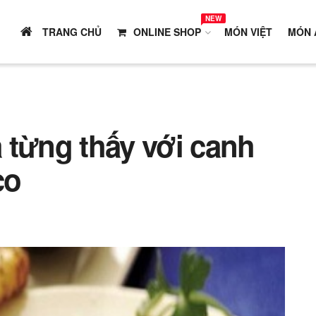
NEW
TRANG CHỦ
ONLINE SHOP
MÓN VIỆT
MÓN 
 từng thấy với canh
co