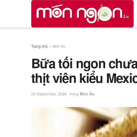
Trang chủ
Món Âu
Bữa tối ngon chưa
thịt viên kiểu Mexi
23 September, 2020
trong
Món Âu