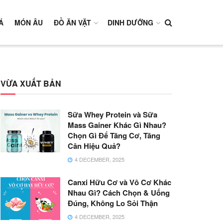
Á
MÓN ÂU
ĐỒ ĂN VẶT
DINH DƯỠNG
VỪA XUẤT BẢN
Sữa Whey Protein và Sữa
Mass Gainer Khác Gì Nhau?
Chọn Gì Để Tăng Cơ, Tăng
Cân Hiệu Quả?
4 DECEMBER, 2025
Canxi Hữu Cơ và Vô Cơ Khác
Nhau Gì? Cách Chọn & Uống
Đúng, Không Lo Sỏi Thận
4 DECEMBER, 2025