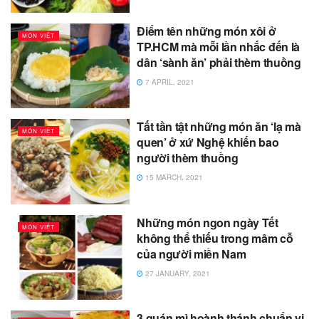
Điểm tên những món xôi ở
MÓN VIỆT
TP.HCM mà mỗi lần nhắc đến là
dân ‘sành ăn’ phải thèm thuồng
7 APRIL, 2021
Tất tần tật những món ăn ‘lạ mà
MÓN VIỆT
quen’ ở xứ Nghệ khiến bao
người thèm thuồng
15 MARCH, 2021
Những món ngon ngày Tết
MÓN VIỆT
không thể thiếu trong mâm cỗ
của người miền Nam
27 JANUARY, 2021
3 quán mì hoành thánh chuẩn vị