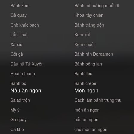
Bánh kem
Bánh mì nướng muối ớt
Gà quay
Khoai tây chiên
Chè khúc bạch
Bánh tráng trộn
Lẩu Thái
Kem xôi
Xá xíu
Kem chuối
Gỏi gà
Bánh rán Doreamon
Đậu hũ Tứ Xuyên
Bánh bông lan
Hoành thánh
Bánh tiêu
Bánh bò
Bánh crepe
Nấu ăn ngon
Món ngon
Salad trộn
Cách làm bánh trung thu
Mỳ ý
món ăn ngon
Gà quay
nấu ăn ngon
Cá kho
các món ăn ngon