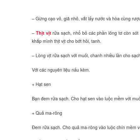
– Gừng cạo vỏ, giã nhỏ, vắt lấy nước và hòa cùng rượu
–
Thịt vịt
rửa sạch, nhổ bỏ các phần lông tơ còn sót 
khắp mình thịt vịt cho bớt hôi, tanh.
– Lòng vịt rửa sạch với muối, chanh nhiều lần cho sạc
Với các nguyên liệu nấu kèm.
+ Hạt sen
Bạn đem rửa sạch. Cho hạt sen vào luộc mềm với muối 
+ Quả ma-rông
Đem rửa sạch. Cho quả ma-rông vào luộc chín mềm với 