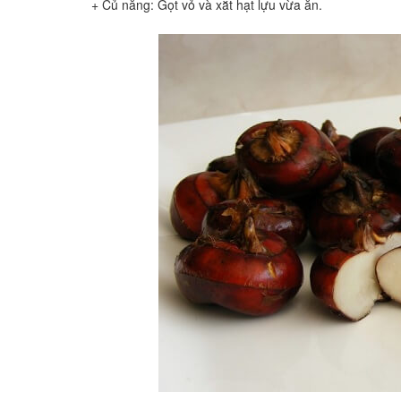
+ Củ năng: Gọt vỏ và xắt hạt lựu vừa ăn.