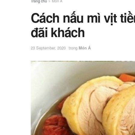
Trang chủ
Món Á
Cách nấu mì vịt ti
đãi khách
23 September, 2020
trong
Món Á