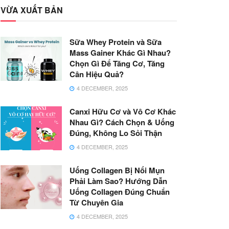
VỪA XUẤT BẢN
Sữa Whey Protein và Sữa
Mass Gainer Khác Gì Nhau?
Chọn Gì Để Tăng Cơ, Tăng
Cân Hiệu Quả?
4 DECEMBER, 2025
Canxi Hữu Cơ và Vô Cơ Khác
Nhau Gì? Cách Chọn & Uống
Đúng, Không Lo Sỏi Thận
4 DECEMBER, 2025
Uống Collagen Bị Nổi Mụn
Phải Làm Sao? Hướng Dẫn
Uống Collagen Đúng Chuẩn
Từ Chuyên Gia
4 DECEMBER, 2025