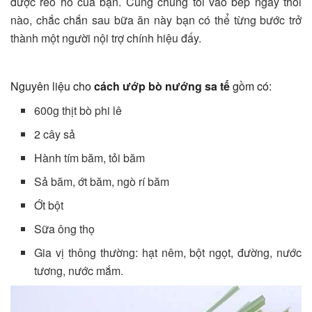
được reo hò của bạn. Cùng chúng tôi vào bếp ngay thôi
nào, chắc chắn sau bữa ăn này bạn có thể từng bước trở
thành một người nội trợ chính hiệu đấy.
Nguyên liệu cho
cách ướp bò nướng sa tế
gồm có:
600g thịt bò phi lê
2 cây sả
Hành tím băm, tỏi băm
Sả băm, ớt băm, ngò rí băm
Ớt bột
Sữa ông thọ
Gia vị thông thường: hạt nêm, bột ngọt, đường, nước
tương, nước mắm.