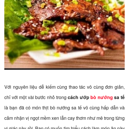
Với nguyên liệu dễ kiếm cùng thao tác vô cùng đơn giản,
chỉ với một vài bước nhỏ trong
cách ướp
bò nướng
sa tế
là bạn đã có món thịt bò nướng sa tế vô cùng hấp dẫn và
cảm nhận vị ngọt mềm xen lẫn cay thơm như mê trong từng
vị giác này rồi. Bạn có muốn tìm hiểu cách làm món ăn này