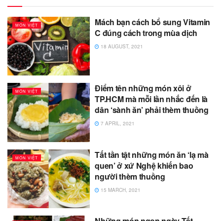
Mách bạn cách bổ sung Vitamin
MÓN VIỆT
C đúng cách trong mùa dịch
18 AUGUST, 2021
Điểm tên những món xôi ở
MÓN VIỆT
TP.HCM mà mỗi lần nhắc đến là
dân ‘sành ăn’ phải thèm thuồng
7 APRIL, 2021
Tất tần tật những món ăn ‘lạ mà
MÓN VIỆT
quen’ ở xứ Nghệ khiến bao
người thèm thuồng
15 MARCH, 2021
Những món ngon ngày Tết