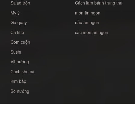
Salad trộn
Cách làm bánh trung thu
Mỳ ý
món ăn ngon
Gà quay
nấu ăn ngon
Cá kho
các món ăn ngon
Cơm cuộn
Sushi
Vịt nướng
Cách kho cá
Kim bắp
Bò nướng