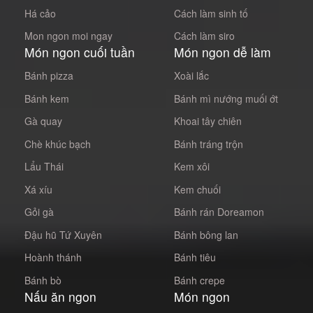
Há cảo
Cách làm sinh tố
Mon ngon moi ngay
Cách làm siro
Món ngon cuối tuần
Món ngon dễ làm
Bánh pizza
Xoài lắc
Bánh kem
Bánh mì nướng muối ớt
Gà quay
Khoai tây chiên
Chè khúc bạch
Bánh tráng trộn
Lẩu Thái
Kem xôi
Xá xíu
Kem chuối
Gỏi gà
Bánh rán Doreamon
Đậu hũ Tứ Xuyên
Bánh bông lan
Hoành thánh
Bánh tiêu
Bánh bò
Bánh crepe
Nấu ăn ngon
Món ngon