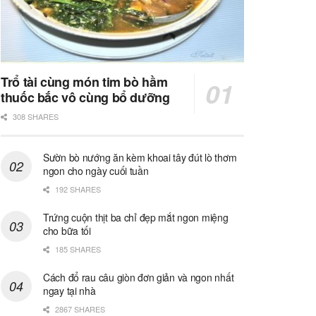
Trổ tài cùng món tim bò hầm
thuốc bắc vô cùng bổ dưỡng
308 SHARES
Sườn bò nướng ăn kèm khoai tây đút lò thơm
ngon cho ngày cuối tuần
192 SHARES
Trứng cuộn thịt ba chỉ đẹp mắt ngon miệng
cho bữa tối
185 SHARES
Cách đổ rau câu giòn đơn giản và ngon nhất
ngay tại nhà
2867 SHARES