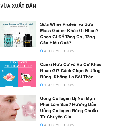
VỪA XUẤT BẢN
Sữa Whey Protein và Sữa
Mass Gainer Khác Gì Nhau?
Chọn Gì Để Tăng Cơ, Tăng
Cân Hiệu Quả?
4 DECEMBER, 2025
Canxi Hữu Cơ và Vô Cơ Khác
Nhau Gì? Cách Chọn & Uống
Đúng, Không Lo Sỏi Thận
4 DECEMBER, 2025
Uống Collagen Bị Nổi Mụn
Phải Làm Sao? Hướng Dẫn
Uống Collagen Đúng Chuẩn
Từ Chuyên Gia
4 DECEMBER, 2025