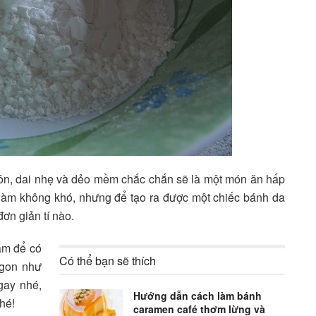
n, dai nhẹ và dẻo mềm chắc chắn sẽ là một món ăn hấp
 làm không khó, nhưng để tạo ra được một chiếc bánh da
ơn giản tí nào.
àm để có
Có thể bạn sẽ thích
ngon như
gay nhé,
Hướng dẫn cách làm bánh
hé!
caramen café thơm lừng và