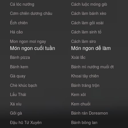
Cá lóc nướng
Cách luộc móng giò
Cơm chiên dương châu
Cách làm bánh xèo
Ếch chiên
Cách làm gỏi xoài
Há cảo
Cách làm sinh tố
Mon ngon moi ngay
Cách làm siro
Món ngon cuối tuần
Món ngon dễ làm
Bánh pizza
Xoài lắc
Bánh kem
Bánh mì nướng muối ớt
Gà quay
Khoai tây chiên
Chè khúc bạch
Bánh tráng trộn
Lẩu Thái
Kem xôi
Xá xíu
Kem chuối
Gỏi gà
Bánh rán Doreamon
Đậu hũ Tứ Xuyên
Bánh bông lan