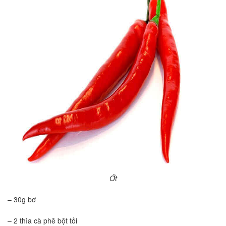
Ớt
– 30g bơ
– 2 thìa cà phê bột tỏi