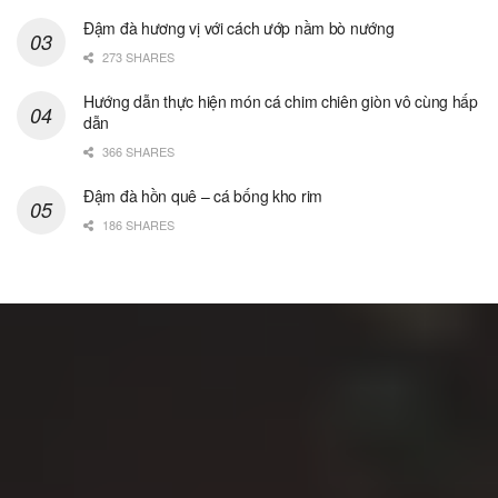
Đậm đà hương vị với cách ướp nầm bò nướng
273 SHARES
Hướng dẫn thực hiện món cá chim chiên giòn vô cùng hấp
dẫn
366 SHARES
Đậm đà hồn quê – cá bống kho rim
186 SHARES