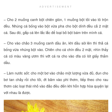
ADVERTISEMENT
– Cho 2 muỗng canh bột chiên giòn, 1 muỗng bột tỏi vào tô trộn
đều. Nhúng cá bống vào bột vừa pha cho bột dính đều cả 2 mặt
cá. Sau đó, gắp cá lên lắc lắc để loại bỏ bột bám trên mình cá.
– Cho vào chảo 3 muỗng canh dầu ăn, khi dầu sôi lên thì thả cá
bống vừa nhúng bột vào. Chiên cho cá chín đều 2 mặt, nhìn thấy
cá có màu vàng ươm thì vớt cá ra cho vào dĩa có lót giấy thấm
dầu.
– Làm nước sốt: cho một bơ vào chảo một lượng vừa đủ, đun cho
bơ tan chảy rồi cho tỏi, ớt băm vào phi thơm, tiếp theo cho rau
thơm các loại thái nhỏ vào đảo đều đến khi hỗn hợp hòa quyện lại
với nhau là được.