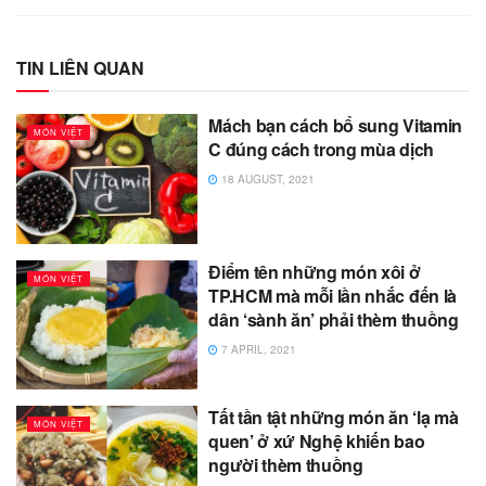
TIN LIÊN QUAN
Mách bạn cách bổ sung Vitamin
MÓN VIỆT
C đúng cách trong mùa dịch
18 AUGUST, 2021
Điểm tên những món xôi ở
MÓN VIỆT
TP.HCM mà mỗi lần nhắc đến là
dân ‘sành ăn’ phải thèm thuồng
7 APRIL, 2021
Tất tần tật những món ăn ‘lạ mà
MÓN VIỆT
quen’ ở xứ Nghệ khiến bao
người thèm thuồng