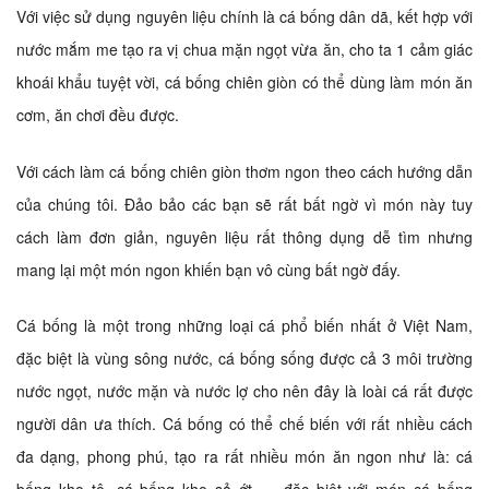
Với việc sử dụng nguyên liệu chính là cá bống dân dã, kết hợp với
nước mắm me tạo ra vị chua mặn ngọt vừa ăn, cho ta 1 cảm giác
khoái khẩu tuyệt vời, cá bống chiên giòn có thể dùng làm món ăn
cơm, ăn chơi đều được.
Với cách làm cá bống chiên giòn thơm ngon theo cách hướng dẫn
của chúng tôi. Đảo bảo các bạn sẽ rất bất ngờ vì món này tuy
cách làm đơn giản, nguyên liệu rất thông dụng dễ tìm nhưng
mang lại một món ngon khiến bạn vô cùng bất ngờ đấy.
Cá bống là một trong những loại cá phổ biến nhất ở Việt Nam,
đặc biệt là vùng sông nước, cá bống sống được cả 3 môi trường
nước ngọt, nước mặn và nước lợ cho nên đây là loài cá rất được
người dân ưa thích. Cá bống có thể chế biến với rất nhiều cách
đa dạng, phong phú, tạo ra rất nhiều món ăn ngon như là: cá