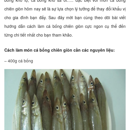
bống kho tộ, cá bống kho sả ớt….. đặc biệt với món cá bống
chiên giòn hôm nay sẽ là sự lựa chọn lý tưởng để thay đổi khẩu vị
cho gia đình bạn đấy. Sau đây mời bạn cùng theo dõi bài viết
hướng dẫn cách làm cá bống chiên giòn cực ngon cụ thể đến
từng chi tiết nhất cho bạn tham khảo.
Cách làm món cá bống chiên giòn cần các nguyên liệu:
– 400g cá bống