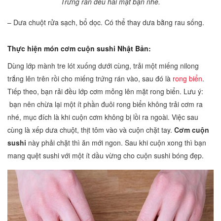
Trứng rán đều hai mặt bạn nhé.
– Dưa chuột rửa sạch, bổ dọc. Có thể thay dưa bằng rau sống.
Thực hiện món cơm cuộn sushi Nhật Bản:
Dùng lớp mành tre lót xuống dưới cùng, trải một miếng nilong
trắng lên trên rồi cho miếng trứng rán vào, sau đó là
rong biển
.
Tiếp theo, bạn rải đều lớp cơm mỏng lên mặt rong biển. Lưu ý:
bạn nên chừa lại một ít phần đuôi rong biển không trải cơm ra
nhé, mục đích là khi cuộn cơm không bị lồi ra ngoài. Việc sau
cùng là xếp dưa chuột, thịt tôm vào và cuộn chặt tay.
Cơm cuộn
sushi
này phải chặt thì ăn mới ngon. Sau khi cuộn xong thì bạn
mang quệt sushi với một ít dầu vừng cho cuộn sushi bóng đẹp.