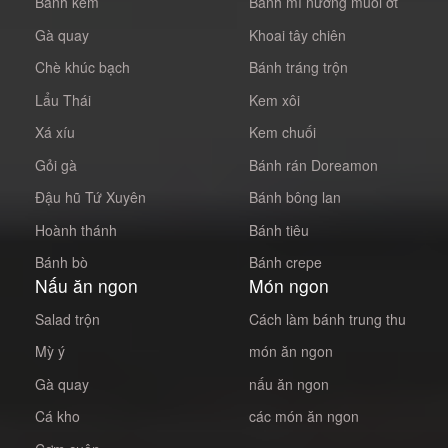
Bánh kem
Bánh mì nướng muối ớt
Gà quay
Khoai tây chiên
Chè khúc bạch
Bánh tráng trộn
Lẩu Thái
Kem xôi
Xá xíu
Kem chuối
Gỏi gà
Bánh rán Doreamon
Đậu hũ Tứ Xuyên
Bánh bông lan
Hoành thánh
Bánh tiêu
Bánh bò
Bánh crepe
Nấu ăn ngon
Món ngon
Salad trộn
Cách làm bánh trung thu
Mỳ ý
món ăn ngon
Gà quay
nấu ăn ngon
Cá kho
các món ăn ngon