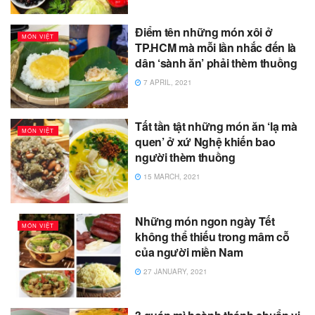
Điểm tên những món xôi ở
MÓN VIỆT
TP.HCM mà mỗi lần nhắc đến là
dân ‘sành ăn’ phải thèm thuồng
7 APRIL, 2021
Tất tần tật những món ăn ‘lạ mà
MÓN VIỆT
quen’ ở xứ Nghệ khiến bao
người thèm thuồng
15 MARCH, 2021
Những món ngon ngày Tết
MÓN VIỆT
không thể thiếu trong mâm cỗ
của người miền Nam
27 JANUARY, 2021