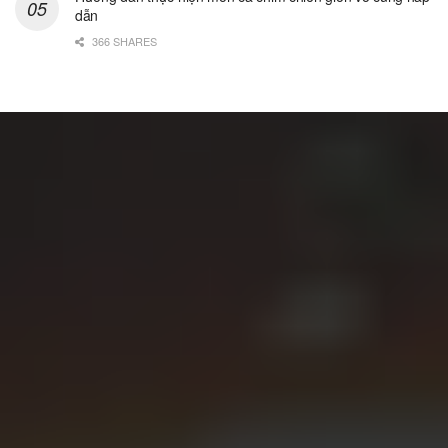
dẫn
366 SHARES