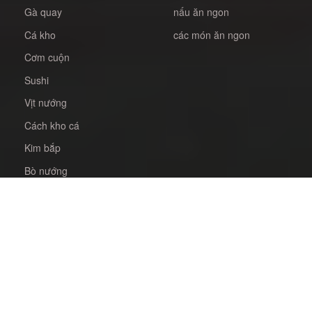
Gà quay
nấu ăn ngon
Cá kho
các món ăn ngon
Cơm cuộn
Sushi
Vịt nướng
Cách kho cá
Kim bắp
Bò nướng