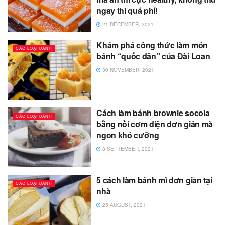
ngay thì quá phí!
21 DECEMBER, 2021
Khám phá công thức làm món
CÁC LOẠI BÁNH
bánh “quốc dân” của Đài Loan
30 NOVEMBER, 2021
Cách làm bánh brownie socola
CÁC LOẠI BÁNH
bằng nồi cơm điện đơn giản mà
ngon khó cưỡng
8 SEPTEMBER, 2021
5 cách làm bánh mì đơn giản tại
CÁC LOẠI BÁNH
nhà
25 AUGUST, 2021