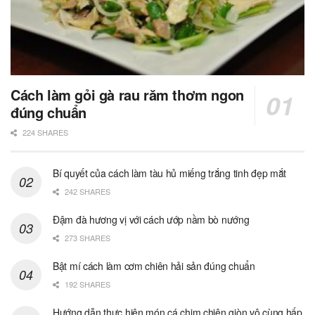
Cách làm gỏi gà rau răm thơm ngon
đúng chuẩn
224 SHARES
Bí quyết của cách làm tàu hủ miếng trắng tinh đẹp mắt
242 SHARES
Đậm đà hương vị với cách ướp nầm bò nướng
273 SHARES
Bật mí cách làm cơm chiên hải sản đúng chuẩn
192 SHARES
Hướng dẫn thực hiện món cá chim chiên giòn vô cùng hấp